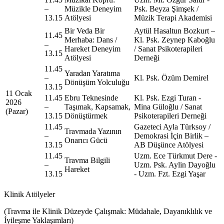
–
Müzikle Deneyim
Psk. Beyza Şimşek /
13.15
Atölyesi
Müzik Terapi Akademisi
Bir Veda Bir
Aytül Hasaltun Bozkurt –
11.45
Merhaba: Dans /
Kl. Psk. Zeynep Kaboğlu
–
Hareket Deneyim
/ Sanat Psikoterapileri
13.15
Atölyesi
Derneği
11.45
Yaradan Yaratıma
–
Kl. Psk. Özüm Demirel
Dönüşüm Yolculuğu
13.15
11 Ocak
11.45
Ebru Teknesinde
Kl. Psk. Ezgi Turan -
2026
–
Taşımak, Kapsamak,
Mina Güloğlu / Sanat
(Pazar)
13.15
Dönüştürmek
Psikoterapileri Derneği
11.45
Gazeteci Ayla Türksoy /
Travmada Yazının
–
Demokrasi İçin Birlik –
Onarıcı Gücü
13.15
AB Düşünce Atölyesi
11.45
Uzm. Ece Türkmut Dere -
Travma Bilgili
–
Uzm. Psk. Aylin Dayoğlu
Hareket
13.15
- Uzm. Fzt. Ezgi Yaşar
Klinik Atölyeler
(Travma ile Klinik Düzeyde Çalışmak: Müdahale, Dayanıklılık ve
İyileşme Yaklaşımları)