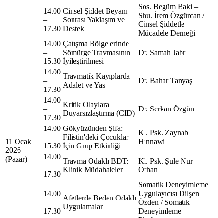
Sos. Begüm Baki –
14.00
Cinsel Şiddet Beyanı
Shu. İrem Özgürcan /
–
Sonrası Yaklaşım ve
Cinsel Şiddetle
17.30
Destek
Mücadele Derneği
14.00
Çatışma Bölgelerinde
–
Sömürge Travmasının
Dr. Samah Jabr
15.30
İyileştirilmesi
14.00
Travmatik Kayıplarda
–
Dr. Bahar Tanyaş
Adalet ve Yas
17.30
14.00
Kritik Olaylara
–
Dr. Serkan Özgün
Duyarsızlaştırma (CID)
17.30
14.00
Gökyüzünden Şifa:
Kl. Psk. Zaynab
–
Filistin'deki Çocuklar
11 Ocak
Hinnawi
15.30
İçin Grup Etkinliği
2026
14.00
(Pazar)
Travma Odaklı BDT:
Kl. Psk. Şule Nur
–
Klinik Müdahaleler
Orhan
17.30
Somatik Deneyimleme
14.00
Uygulayıcısı Dilşen
Afetlerde Beden Odaklı
–
Özden / Somatik
Uygulamalar
17.30
Deneyimleme