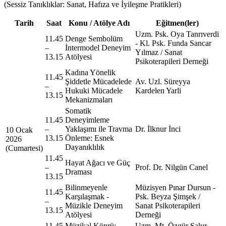
(Sessiz Tanıklıklar: Sanat, Hafıza ve İyileşme Pratikleri)
Tarih
Saat
Konu / Atölye Adı
Eğitmen(ler)
Uzm. Psk. Oya Tanrıverdi
11.45
Denge Sembolüm
- Kl. Psk. Funda Sancar
–
İntermodel Deneyim
Yılmaz / Sanat
13.15
Atölyesi
Psikoterapileri Derneği
Kadına Yönelik
11.45
Şiddetle Mücadelede
Av. Uzl. Süreyya
–
Hukuki Mücadele
Kardelen Yarli
13.15
Mekanizmaları
Somatik
11.45
Deneyimleme
–
Yaklaşımı ile Travma
Dr. İlknur İnci
10 Ocak
13.15
Önleme: Esnek
2026
Dayanıklılık
(Cumartesi)
11.45
Hayat Ağacı ve Güç
–
Prof. Dr. Nilgün Canel
Draması
13.15
Bilinmeyenle
Müzisyen Pınar Dursun -
11.45
Karşılaşmak -
Psk. Beyza Şimşek /
–
Müzikle Deneyim
Sanat Psikoterapileri
13.15
Atölyesi
Derneği
11.45
Müzikal Köprü:
Uzm. Mt. Özgür Salur -