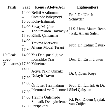
Tarih
Saat
Konu / Atölye Adı
Eğitmen(ler)
14.00
Belirti Azaltımının
Prof. Dr. Ulrich
–
Ötesinde İyileşmeyi
Schnyder
15.30
Kolaylaştırmak
14.00
Savaş Mağduru
H.S. Uzm. Maura Reap
–
Toplumlarda Travmayla
- Psk. Ahlam Saleh
17.30
Klinik Çalışmalar
14.00
Travma Merkezli
–
Prof. Dr. Erdinç Öztürk
Alyans Model Terapi
17.30
10 Ocak
14.00
Yas Danışmanlığı ve
2026
–
Komplike Yası
Doç. Dr. Ersin Uygun
(Cumartesi)
17.30
Yönetme
14.00
Acıya Yakın Olmak:
–
Dr. Çiğdem Koşe
Dolaylı Travma
17.30
14.00
Örgütsel Travmaların
Prof. Dr. İdil Işık & Dr.
–
İzlenmesi ve Önlenmesi
Sibel Çalışkan
17.30
14.00
Travma Önlemede
Kl. Psk. Didem Çaylak
–
Somatik Deneyimleme
van Zuijlen
17.30
Perspektifi